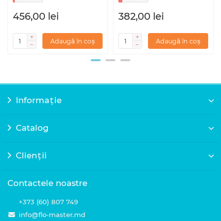
456,00 lei
382,00 lei
Adaugă în coș
Adaugă în coș
Informație
Catalog
Clienții
Contactele noastre
+373 (60) 807 749
info@flo-master.md