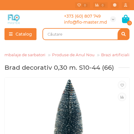
0
0
+373 (60) 807 749
info@flo-master.md
0
Catalog
i ambalaje de sarbatori
Produse de Anul Nou
Brazi artificiali
Brad decorativ 0,30 m. S10-44 (66)