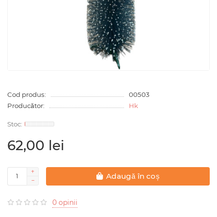
Cod produs:
00503
Producător:
Hk
62,00 lei
Adaugă în coș
0 opinii