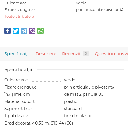
Culoare ace
verde
Fixare crenguțe
prin articulație pivotantă
Toate atributele
Specificaţii
Descriere
Recenzii
Question-answ
0
Specificaţii
Culoare ace
verde
Fixare crenguțe
prin articulație pivotantă
Înălțime, cm
de masă, până la 80
Material suport
plastic
Segment brazi
standard
Tipul de ace
fire din plastic
Brad decorativ 0,30 m. S10-44 (66)