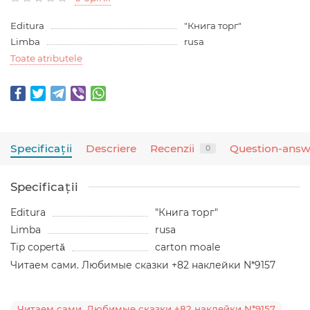
Editura
"Книга торг"
Limba
rusa
Toate atributele
Specificaţii
Descriere
Recenzii
Question-answ
0
Specificaţii
Editura
"Книга торг"
Limba
rusa
Tip copertă
carton moale
Читаем сами. Любимые сказки +82 наклейки N*9157
Читаем сами. Любимые сказки +82 наклейки N*9157