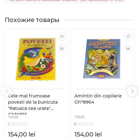
Похожие товары
Cele mai frumoase
Amintiri din copilarie
povesti de la bunicuta
Gh*8964
"Ratusca cea urata"
Gh*6855
74450
73635
154,00 lei
154,00 lei