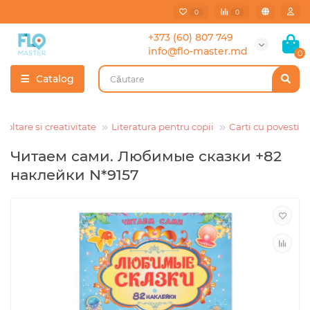
0
0
+373 (60) 807 749
info@flo-master.md
0
Catalog
voltare si creativitate
Literatura pentru copii
Carti cu povesti
Читаем сами. Любимые сказки +82
наклейки N*9157