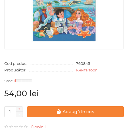
Cod produs:
760845
Producător:
Книга торг
54,00 lei
Adaugă în coș
0 opinii