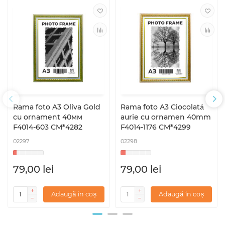
Rama foto A3 Oliva Gold
Rama foto A3 Ciocolată
cu ornament 40мм
aurie cu ornamen 40mm
F4014-603 CM*4282
F4014-1176 CM*4299
02297
02298
79,00 lei
79,00 lei
Adaugă în coș
Adaugă în coș