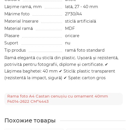
Lățime ramă, mm
lată, 27 - 40 mm
Mărime foto
21*30/А4
Material înserare
sticlă artificială
Material ramă
MDF
Plasare
oricare
Suport
nu
Tip produs
ramă foto standard
Ramă elegantă cu sticlă din plastic. Ușoară și rezistentă,
potrivită pentru fotografii, diplome și certificate. ✔
Lățimea baghetei: 40 mm ✔ Sticlă: plastic transparent
(rezistentă la impact, sigură) ✔ Spate: carton gros
Rama foto A4 Castan cenușiu cu ornament 40mm
F4014-2622 CM*4443
Похожие товары