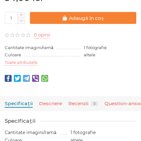
Adaugă în coș
0 opinii
Cantitate imagini/ramă
1 fotografie
Culoare
altele
Toate atributele
Specificaţii
Descriere
Recenzii
Question-answ
0
Specificaţii
Cantitate imagini/ramă
1 fotografie
Culoare
altele