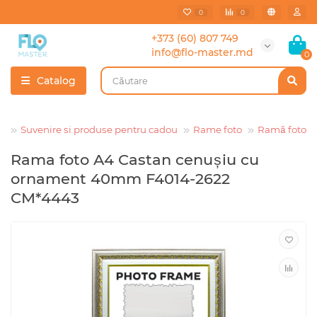
0
0
+373 (60) 807 749
info@flo-master.md
0
Catalog
Suvenire si produse pentru cadou
Rame foto
Ramă foto
Rama foto A4 Castan cenușiu cu
ornament 40mm F4014-2622
CM*4443