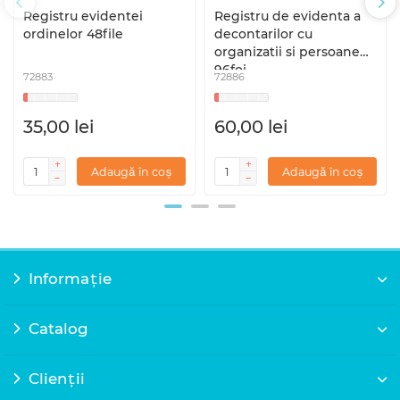
Registru evidentei
Registru de evidenta a
ordinelor 48file
decontarilor cu
organizatii si persoane
96foi
72883
72886
35,00 lei
60,00 lei
Adaugă în coș
Adaugă în coș
Informație
Catalog
Clienții