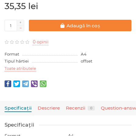
35,35 lei
Adaugă în coș
0 opinii
Format
A4
Tipul hârtiei
offset
Toate atributele
Specificaţii
Descriere
Recenzii
Question-answ
0
Specificaţii