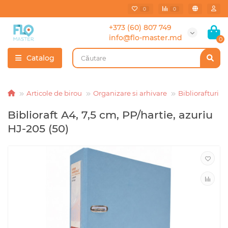
0
0
+373 (60) 807 749
info@flo-master.md
0
Catalog
Articole de birou
Organizare si arhivare
Bibliorafturi
Biblioraft A4, 7,5 cm, PP/hartie, azuriu
HJ-205 (50)