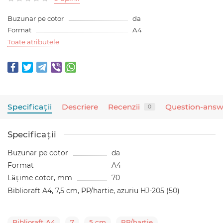
Buzunar pe cotor
da
Format
A4
Toate atributele
Specificaţii
Descriere
Recenzii
Question-answ
0
Specificaţii
Buzunar pe cotor
da
Format
A4
Lățime cotor, mm
70
Biblioraft A4, 7,5 cm, PP/hartie, azuriu HJ-205 (50)
Biblioraft A4
7
5 cm
PP/hartie