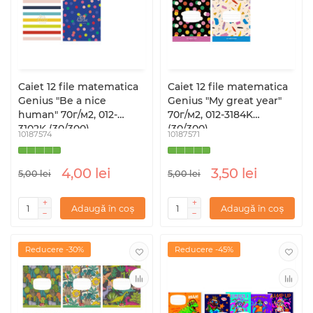
Caiet 12 file matematica
Caiet 12 file matematica
Genius "Be a nice
Genius "My great year"
human" 70г/м2, 012-
70г/м2, 012-3184K
3102K (30/300)
(30/300)
10187574
10187571
4,00 lei
3,50 lei
5,00 lei
5,00 lei
Adaugă în coș
Adaugă în coș
Reducere -30%
Reducere -45%