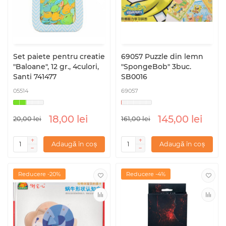
Set paiete pentru creatie
69057 Puzzle din lemn
"Baloane", 12 gr., 4culori,
"SpongeBob" 3buc.
Santi 741477
SB0016
05514
69057
18,00 lei
145,00 lei
20,00 lei
161,00 lei
Adaugă în coș
Adaugă în coș
Reducere -20%
Reducere -4%