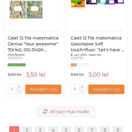
Caiet 12 file matematica
Caiet 12 file matematica
Genius "Your awesome"
Школярик Soft
70г/м2, 012-3142K
touch+fluor. "Let's have a
(30/300)
fun" 012-2962K
10187570
10187511
(30/300/600)
3,50 lei
3,00 lei
5,00 lei
5,50 lei
Adaugă în coș
Adaugă în coș
Afișați mai multe
1
2
3
4
5
6
7
8
9