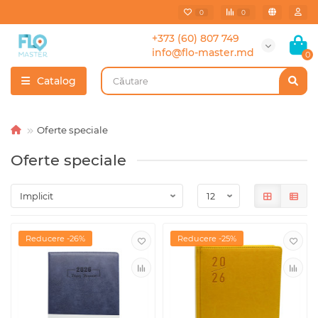
0
0
+373 (60) 807 749
info@flo-master.md
0
Catalog
Oferte speciale
Oferte speciale
Reducere -26%
Reducere -25%