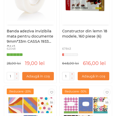
Banda adeziva invizibila
Сonstructor din lemn 18
mata pentru documente
modele, 160 piese (6)
9mm*33m CASSA 1933
(144)
62048
67843
19,00 lei
616,00 lei
28,00 lei
648,00 lei
Adaugă în coș
Adaugă în coș
Reducere -20%
Reducere -30%