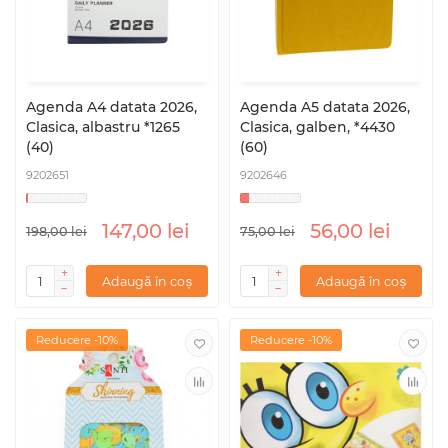
Agenda A4 datata 2026,
Agenda A5 datata 2026,
Clasica, albastru *1265
Clasica, galben, *4430
(40)
(60)
9202651
9202646
147,00 lei
56,00 lei
198,00 lei
75,00 lei
Adaugă în coș
Adaugă în coș
Reducere -10%
Reducere -10%