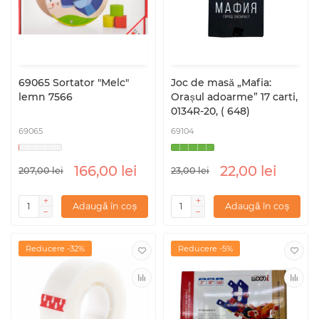
69065 Sortator "Melc"
Joc de masă „Mafia:
lemn 7566
Orașul adoarme” 17 carti,
0134R-20, ( 648)
69065
69104
166,00 lei
22,00 lei
207,00 lei
23,00 lei
Adaugă în coș
Adaugă în coș
Reducere -32%
Reducere -5%