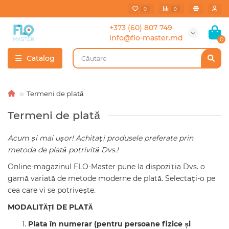
0
0
+373 (60) 807 749
info@flo-master.md
0
Catalog
Termeni de plată
Termeni de plată
Acum și mai ușor! Achitați produsele preferate prin
metoda de plată potrivită Dvs.!
Online-magazinul FLO-Master pune la dispoziția Dvs. o
gamă variată de metode moderne de plată. Selectați-o pe
cea care vi se potrivește.
MODALITĂȚI DE PLATĂ
Plata în numerar (pentru persoane fizice și