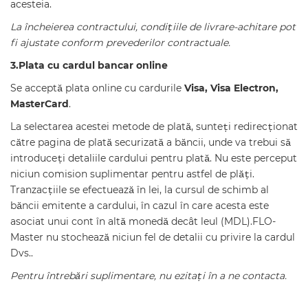
acesteia.
La încheierea contractului, condițiile de livrare-achitare pot
fi ajustate conform prevederilor contractuale.
3.
Plata cu cardul bancar online
Se acceptă plata online cu cardurile
Visa, Visa Electron,
MasterCard
.
La selectarea acestei metode de plată, sunteți redirecționat
către pagina de plată securizată a băncii, unde va trebui să
introduceți detaliile cardului pentru plată. Nu este perceput
niciun comision suplimentar pentru astfel de plăți.
Tranzacțiile se efectuează în lei, la cursul de schimb al
băncii emitente a cardului, în cazul în care acesta este
asociat unui cont în altă monedă decât leul (MDL).FLO-
Master nu stochează niciun fel de detalii cu privire la cardul
Dvs..
Pentru întrebări suplimentare, nu ezitați în a ne contacta.