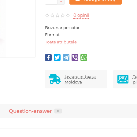
0 opinii
Buzunar pe cotor
Format
Toate atributele
Livrare in toata
To
Moldova
pl
Question-answer
0