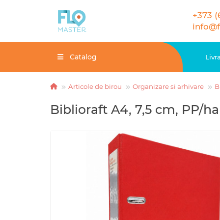
+373 (
info@
Catalog
Livr
Articole de birou
Organizare si arhivare
B
Biblioraft A4, 7,5 cm, PP/ha