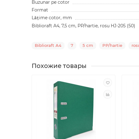
Buzunar pe cotor
Format
Lățime cotor, mm
Biblioraft A4, 7,5 cm, PP/hartie, rosu HJ-205 (50)
Biblioraft A4
7
5 cm
PP/hartie
ros
Похожие товары