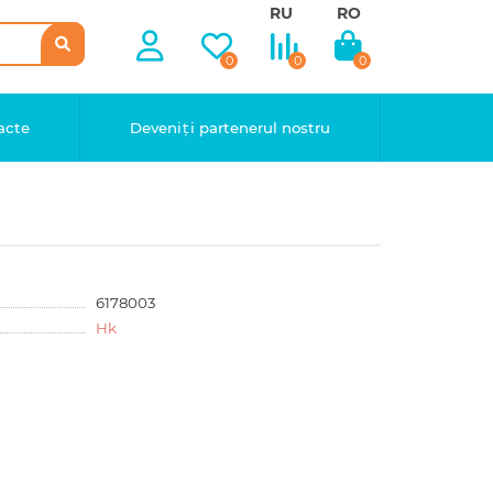
RU
RO
0
0
0
acte
Deveniți partenerul nostru
6178003
Hk