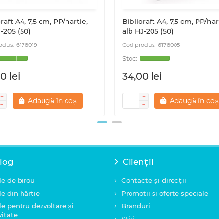
raft A4, 7,5 cm, PP/hartie,
Biblioraft A4, 7,5 cm, PP/har
J-205 (50)
alb HJ-205 (50)
6178019
6178005
0 lei
34,00 lei
Adaugă în coș
Adaugă în coș
log
Clienții
le de birou
Contacte și direcții
le din hârtie
Promotii si oferte speciale
le pentru dezvoltare și
Branduri
vitate
Știri