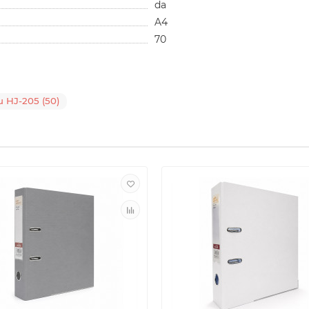
da
A4
70
u HJ-205 (50)