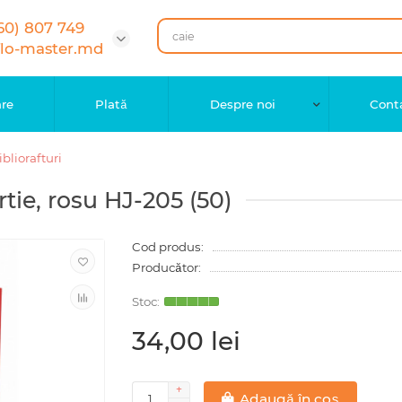
60) 807 749
flo-master.md
are
Plată
Despre noi
Cont
ibliorafturi
rtie, rosu HJ-205 (50)
Cod produs:
Producător:
34,00 lei
Adaugă în coș