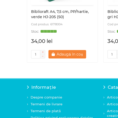
Biblioraft A4, 7,5 cm, PP/hartie,
Biblio
verde HJ-205 (50)
gri H
6178004
34,00 lei
34,0
Adaugă în coș
Informație
Cata
Despre companie
Artico
Termeni de livrare
Artico
Termeni de plată
Artico
creati
Politica privind prelucrarea datelor