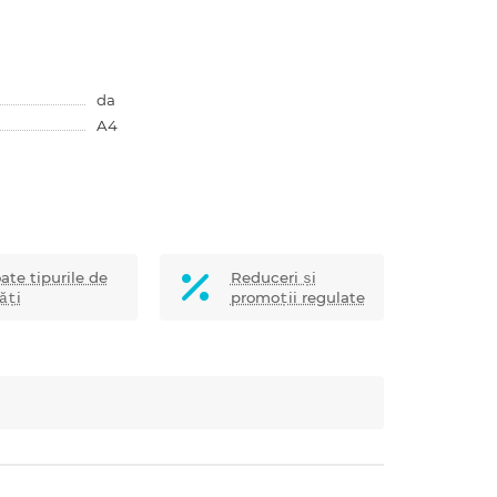
da
A4
ate tipurile de
Reduceri și
ăți
promoții regulate