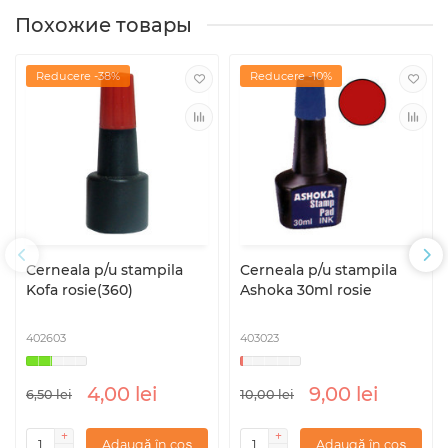
Похожие товары
Reducere -38%
Reducere -10%
Cerneala p/u stampila
Cerneala p/u stampila
Kofa rosie(360)
Ashoka 30ml rosie
402603
403023
4,00 lei
9,00 lei
6,50 lei
10,00 lei
Adaugă în coș
Adaugă în coș