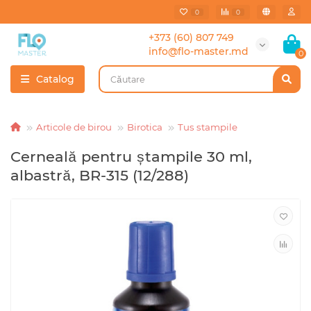
0
0
+373 (60) 807 749
info@flo-master.md
0
Catalog
Articole de birou
Birotica
Tus stampile
Cerneală pentru ștampile 30 ml,
albastră, BR-315 (12/288)