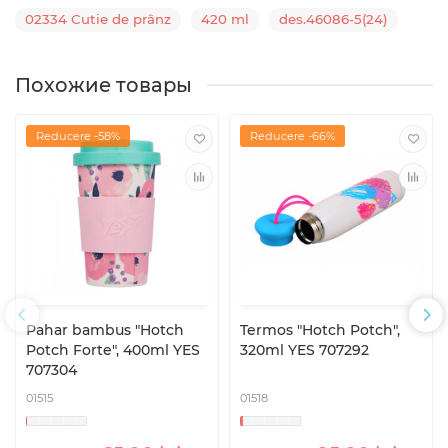
02334 Cutie de prânz
420 ml
des.46086-5(24)
Похожие товары
Reducere -58%
Reducere -66%
Pahar bambus "Hotch
Termos "Hotch Potch",
Potch Forte", 400ml YES
320ml YES 707292
707304
01515
01518