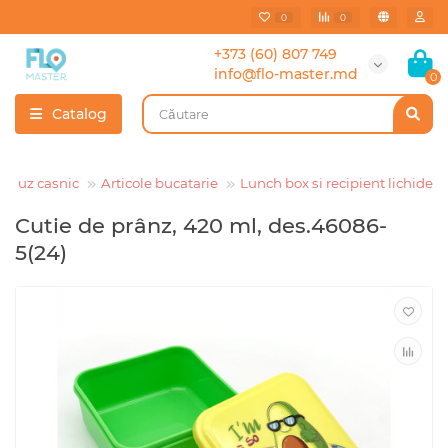
0
0
+373 (60) 807 749
info@flo-master.md
0
Catalog
de uz casnic
Articole bucatarie
Lunch box si recipient lichide
Cutie de prânz, 420 ml, des.46086-
5(24)