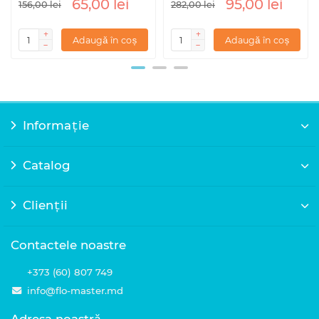
65,00 lei
95,00 lei
156,00 lei
282,00 lei
Adaugă în coș
Adaugă în coș
Informație
Catalog
Clienții
Contactele noastre
+373 (60) 807 749
info@flo-master.md