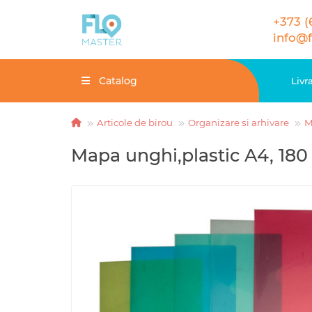
+373 (
info@
Catalog
Livr
Articole de birou
Organizare si arhivare
M
Mapa unghi,plastic A4, 180 