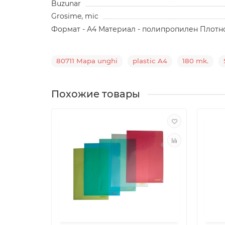
Buzunar
Grosime, mic
Формат - А4 Материал - полипропилен Плотнос
80711 Mapa unghi
plastic A4
180 mk.
Похожие товары