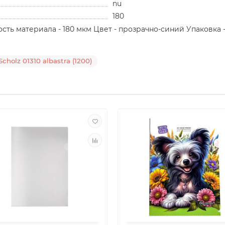
nu
180
ть материала - 180 мкм Цвет - прозрачно-синий Упаковка -
Scholz 01310 аlbastrа (1200)