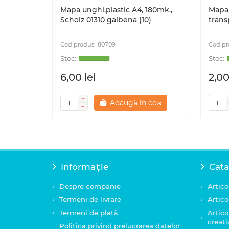
Mapa unghi,plastic A4, 180mk.,
Mapa 
Scholz 01310 galbena (10)
trans
80709
6,00 lei
2,00
Adaugă în coș
Informație
Cata
Despre companie
Artico
Termeni de livrare
Artico
Termeni de plată
Artico
creati
Politica privind prelucrarea datelor