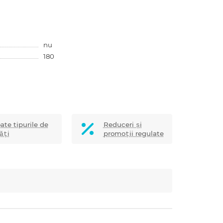
nu
180
ate tipurile de
Reduceri și
ăți
promoții regulate