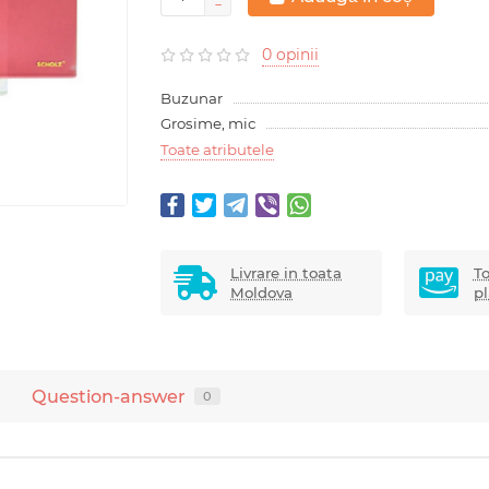
0 opinii
Buzunar
Grosime, mic
Toate atributele
Livrare in toata
To
Moldova
pl
Question-answer
0