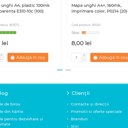
unghi A4, plastic 100mk
Mapa unghi А4+, 160mk,
parenta E310-10c (100)
imprimare color, Р0214 (20)
80372
81041
 lei
8,00 lei
Adaugă în coș
Adaugă în coș
log
Clienții
le de birou
Contacte și direcții
le din hârtie
Promotii si oferte speciale
le pentru dezvoltare și
Branduri
vitate
Știri