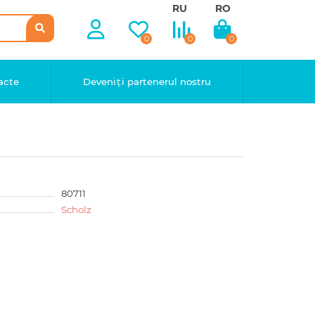
RU
RO
0
0
0
acte
Deveniți partenerul nostru
80711
Scholz