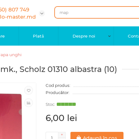
60) 807 749
flo-master.md
are
Plată
Despre noi
Cont
apa unghi
mk., Scholz 01310 аlbastrа (10)
Cod produs:
Producător:
6,00 lei
Adaugă în coș