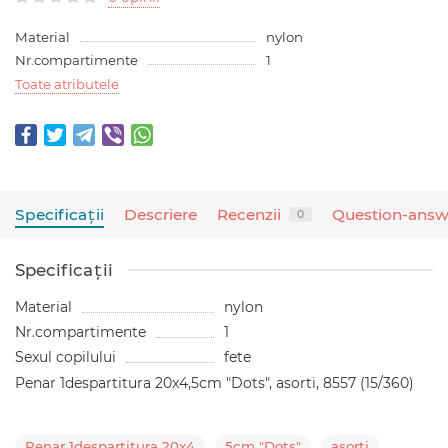
Material
nylon
Nr.compartimente
1
Toate atributele
Specificaţii
Descriere
Recenzii
Question-answ
0
Specificaţii
Material
nylon
Nr.compartimente
1
Sexul copilului
fete
Penar 1despartitura 20x4,5cm "Dots", asorti, 8557 (15/360)
Penar 1despartitura 20x4
5cm "Dots"
asorti