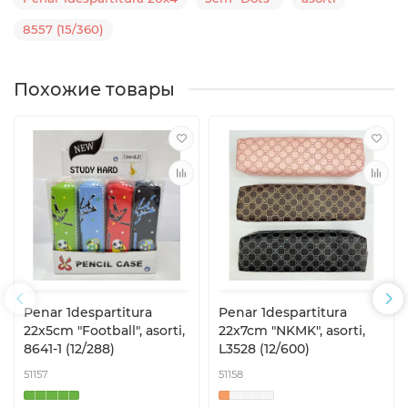
8557 (15/360)
Похожие товары
Penar 1despartitura
Penar 1despartitura
22x5cm "Football", asorti,
22x7cm "NKMK", asorti,
8641-1 (12/288)
L3528 (12/600)
51157
51158