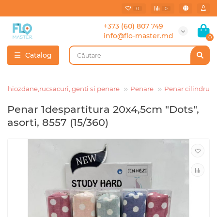
0
0
+373 (60) 807 749
info@flo-master.md
0
Catalog
Ghiozdane,rucsacuri, genti si penare
Penare
Penar cilindru
Penar 1despartitura 20x4,5cm "Dots",
asorti, 8557 (15/360)