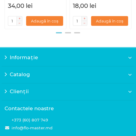
34,00 lei
18,00 lei
Adaugă în coș
Adaugă în coș
Informație
Catalog
Clienții
Contactele noastre
+373 (60) 807 749
info@flo-master.md