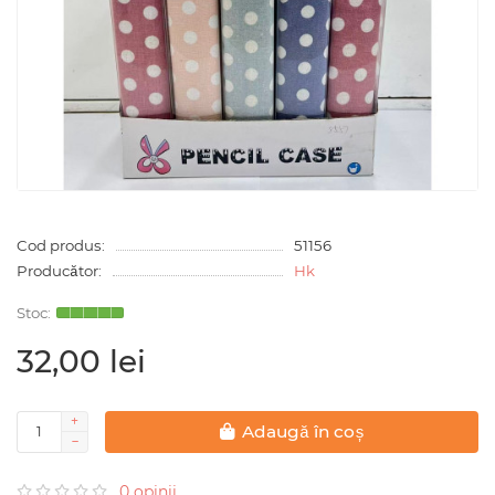
Cod produs:
51156
Producător:
Hk
32,00 lei
Adaugă în coș
0 opinii