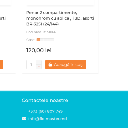
Penar 2 compartimente,
Penar 1d
rti
monohrom cu aplicații 3D, asorti
plasa, JC
BR-3251 (24/144)
51066
120,00 lei
22,00 l
Adaugă în coș
Contactele noastre
+373 (60) 807 749
info@flo-master.md