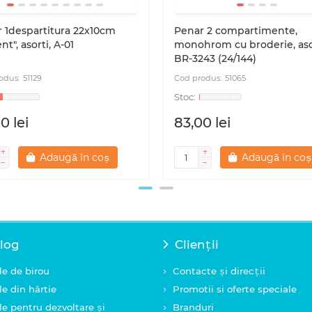
 1despartitura 22x10cm
Penar 2 compartimente,
t", asorti, A-01
monohrom cu broderie, aso
BR-3243 (24/144)
51129
51065
0 lei
83,00 lei
Adaugă în coș
Adaugă în coș
log
Clienții
le de birou
Contacte și direcții
le din hârtie
Promotii si oferte speciale
le pentru dezvoltare și
Branduri