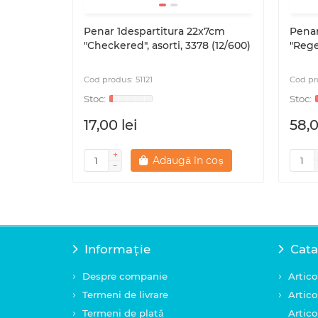
Penar 1despartitura 22x7cm
Penar
"Checkered", asorti, 3378 (12/600)
"Regen
51121
17,00 lei
58,0
Adaugă în coș
Informație
Cata
Despre companie
Artico
Termeni de livrare
Artico
Termeni de plată
Artico