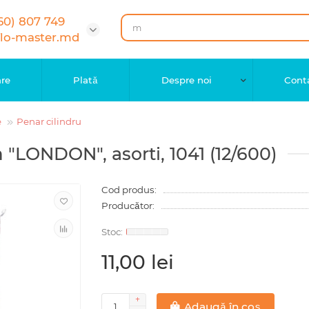
60) 807 749
flo-master.md
are
Plată
Despre noi
Cont
e
Penar cilindru
 "LONDON", asorti, 1041 (12/600)
Cod produs:
Producător:
11,00 lei
Adaugă în coș