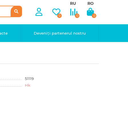
RU
RO
0
0
0
acte
Deveniți partenerul nostru
51119
Hk