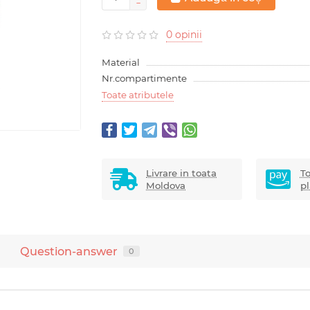
0 opinii
Material
Nr.compartimente
Toate atributele
Livrare in toata
To
Moldova
pl
Question-answer
0