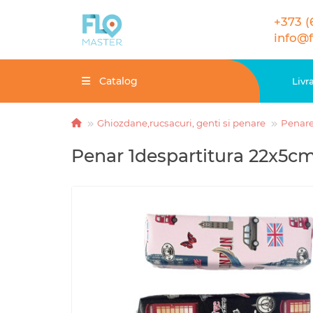
+373 (
info@
Catalog
Livr
Ghiozdane,rucsacuri, genti si penare
Penar
Penar 1despartitura 22x5cm