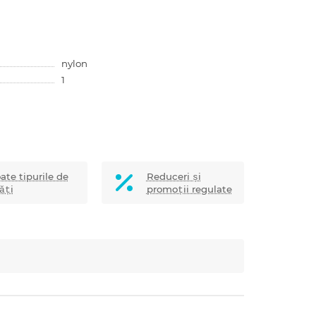
nylon
1
ate tipurile de
Reduceri și
ăți
promoții regulate