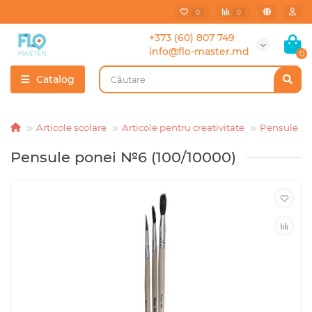
0
0
+373 (60) 807 749
info@flo-master.md
0
Catalog
Articole scolare
Articole pentru creativitate
Pensule
Pensule ponei №6 (100/10000)