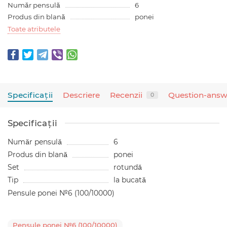
Număr pensulă
6
Produs din blană
ponei
Toate atributele
Specificaţii
Descriere
Recenzii
Question-answ
0
Specificaţii
Număr pensulă
6
Produs din blană
ponei
Set
rotundă
Tip
la bucată
Pensule ponei №6 (100/10000)
Pensule ponei №6 (100/10000)