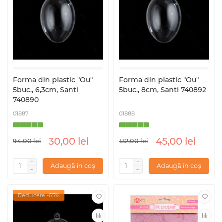
Forma din plastic "Ou"
Forma din plastic "Ou"
5buc., 6,3cm, Santi
5buc., 8cm, Santi 740892
740890
01887
01888
30,00 lei
45,00 lei
94,00 lei
132,00 lei
Adaugă în coș
Adaugă în coș
Reducere -65%