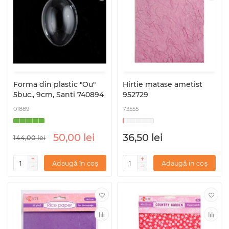
Forma din plastic "Ou"
Hirtie matase ametist
5buc., 9cm, Santi 740894
952729
01889
73555
50,00 lei
36,50 lei
144,00 lei
Adaugă în coș
Adaugă în coș