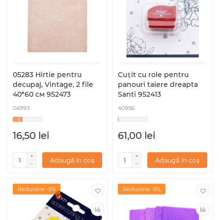
05283 Hirtie pentru
Cuțit cu role pentru
decupaj, Vintage, 2 file
panouri taiere dreapta
40*60 см 952473
Santi 952413
04993
40956
16,50 lei
61,00 lei
Adaugă în coș
Adaugă în coș
Reducere -5%
Reducere -5%