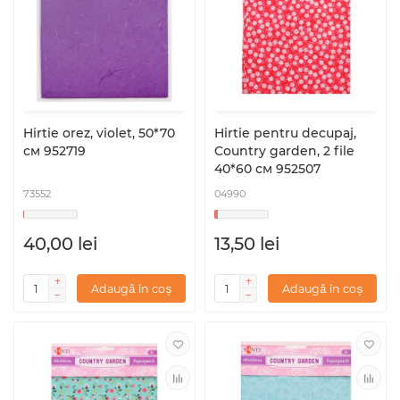
Hirtie orez, violet, 50*70
Hirtie pentru decupaj,
см 952719
Country garden, 2 file
40*60 см 952507
73552
04990
40,00 lei
13,50 lei
Adaugă în coș
Adaugă în coș