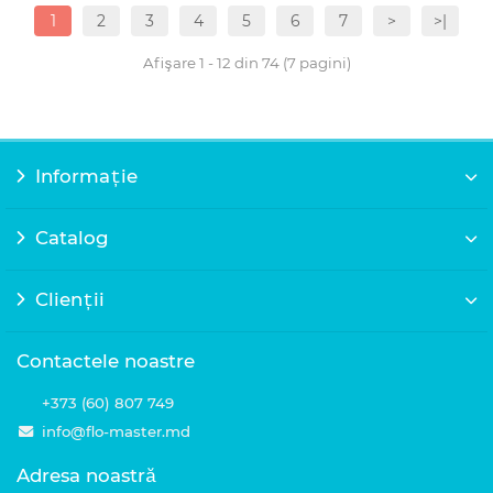
1
2
3
4
5
6
7
>
>|
Afişare 1 - 12 din 74 (7 pagini)
Informație
Catalog
Clienții
Contactele noastre
+373 (60) 807 749
info@flo-master.md
Adresa noastră