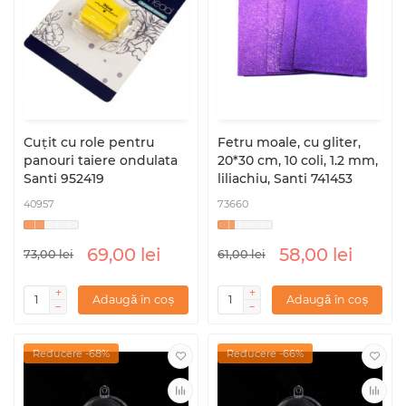
Cuțit cu role pentru
Fetru moale, cu gliter,
panouri taiere ondulata
20*30 cm, 10 coli, 1.2 mm,
Santi 952419
liliachiu, Santi 741453
40957
73660
69,00 lei
58,00 lei
73,00 lei
61,00 lei
Adaugă în coș
Adaugă în coș
Reducere -68%
Reducere -66%