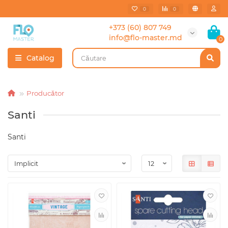
0
0
+373 (60) 807 749
info@flo-master.md
0
Catalog
Producător
Santi
Santi