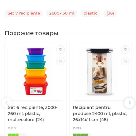
Set 7 recipiente
2600-150 ml
plastic
(36)
Похожие товары
Set 6 recipiente, 3000-
Recipient pentru
260 ml, plastic,
produse 2400 ml, plastic,
multecolore (24)
26x14x11 cm (48)
15017
15006