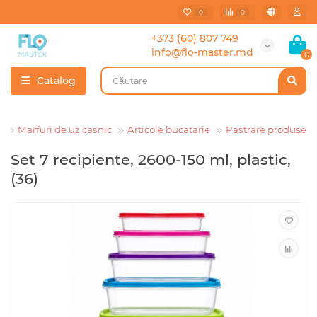
0
0
+373 (60) 807 749
info@flo-master.md
0
Catalog
Marfuri de uz casnic
Articole bucatarie
Pastrare produse
Set 7 recipiente, 2600-150 ml, plastic,
(36)