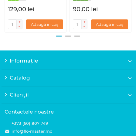
129,00 lei
90,00 lei
Adaugă în coș
Adaugă în coș
Informație
Catalog
Clienții
Contactele noastre
+373 (60) 807 749
info@flo-master.md