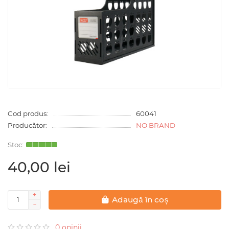
Cod produs:
60041
Producător:
NO BRAND
40,00 lei
Adaugă în coș
0 opinii