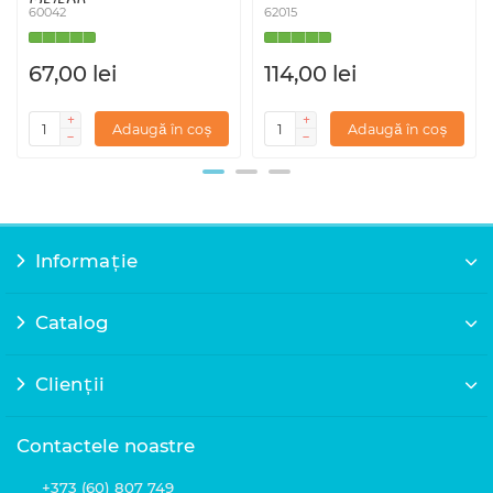
(25/50()
60042
62015
67,00 lei
114,00 lei
Adaugă în coș
Adaugă în coș
Informație
Catalog
Clienții
Contactele noastre
+373 (60) 807 749