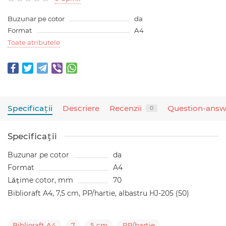
Buzunar pe cotor
da
Format
A4
Toate atributele
Specificaţii
Descriere
Recenzii
Question-answ
0
Specificaţii
Buzunar pe cotor
da
Format
A4
Lățime cotor, mm
70
Biblioraft A4, 7,5 cm, PP/hartie, albastru HJ-205 (50)
Biblioraft A4
7
5 cm
PP/hartie