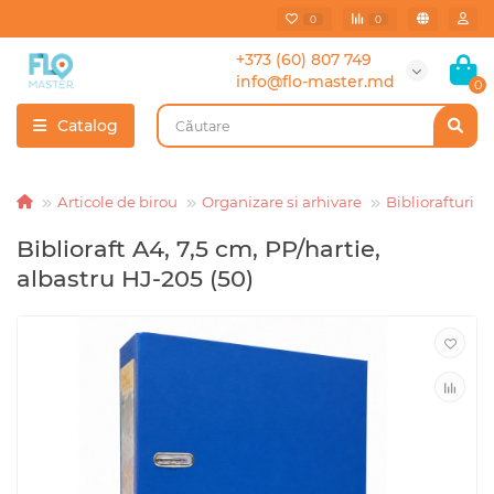
0
0
+373 (60) 807 749
info@flo-master.md
0
Catalog
Articole de birou
Organizare si arhivare
Bibliorafturi
Biblioraft A4, 7,5 cm, PP/hartie,
albastru HJ-205 (50)