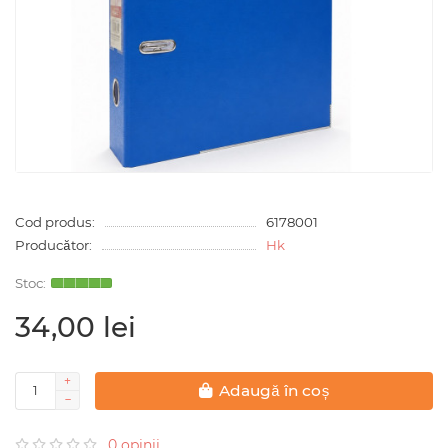
Cod produs:
6178001
Producător:
Hk
34,00 lei
Adaugă în coș
0 opinii