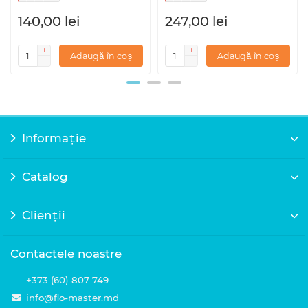
140,00 lei
247,00 lei
Adaugă în coș
Adaugă în coș
Informație
Catalog
Clienții
Contactele noastre
+373 (60) 807 749
info@flo-master.md