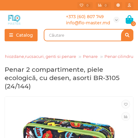
0
0
+373 (60) 807 749
info@flo-master.md
0
Catalog
Ghiozdane,rucsacuri, genti si penare
Penare
Penar cilindru
Penar 2 compartimente, piele
ecologică, cu desen, asorti BR-3105
(24/144)