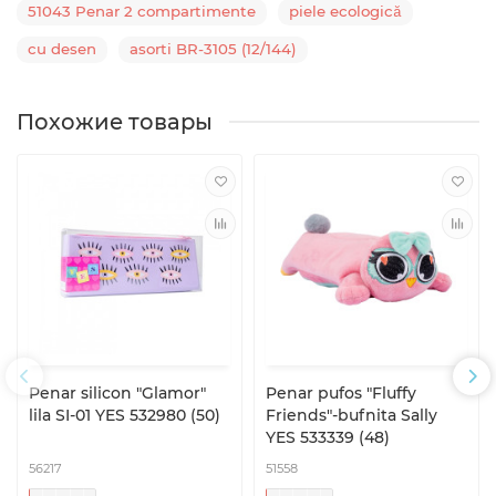
51043 Penar 2 compartimente
piele ecologică
cu desen
asorti BR-3105 (12/144)
Похожие товары
Penar silicon "Glamor"
Penar pufos "Fluffy
lila SI-01 YES 532980 (50)
Friends"-bufnita Sally
YES 533339 (48)
56217
51558