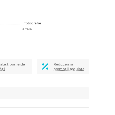
1 fotografie
altele
ate tipurile de
Reduceri și
ăți
promoții regulate