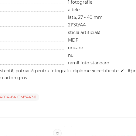
1 fotografie
altele
lată, 27 - 40 mm
21*30/А4
sticlă artificială
MDF
oricare
nu
ramă foto standard
istentă, potrivită pentru fotografii, diplome și certificate. ✔ Lă
: carton gros
F4014-64 CM*4436