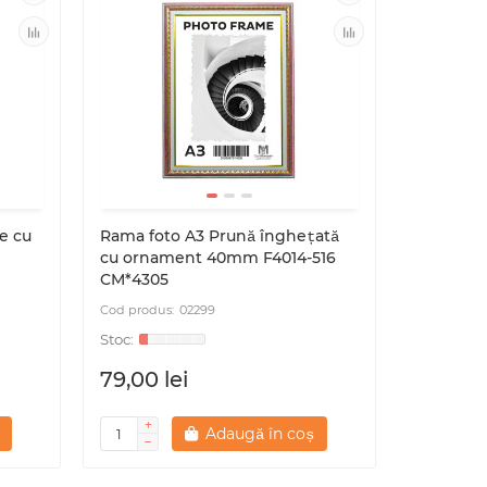
e cu
Rama foto A3 Prună înghețată
Rama fot
cu ornament 40mm F4014-516
ornamen
CM*4305
CM*4312
02299
79,00 lei
79,00 l
Adaugă în coș