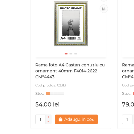
Rama foto A4 Castan cenușiu cu
Rama 
ornament 40mm F4014-2622
orna
CM*4443
CM*4
02313
54,00 lei
79,0
Adaugă în coș