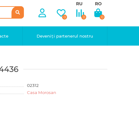
RU
RO
0
0
0
acte
Deveniți partenerul nostru
*4436
02312
Casa Morosan