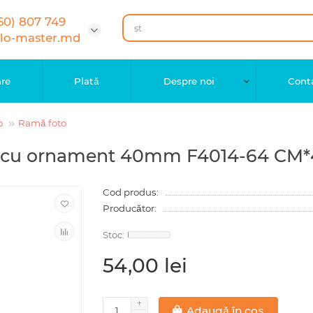
60) 807 749
flo-master.md
are
Plată
Despre noi
Cont
o
Ramă foto
ru cu ornament 40mm F4014-64 CM
Cod produs:
Producător:
54,00 lei
Adaugă în coș