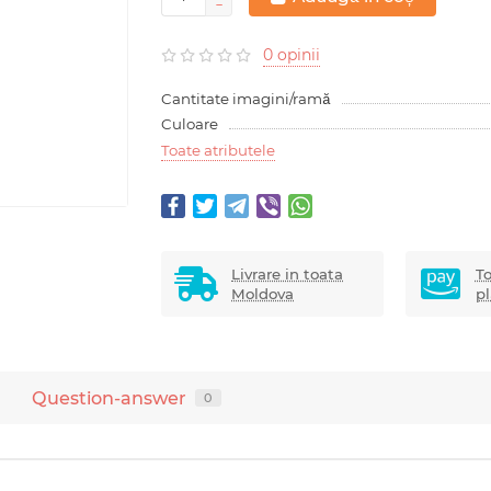
0 opinii
Cantitate imagini/ramă
Culoare
Toate atributele
Livrare in toata
To
Moldova
pl
Question-answer
0