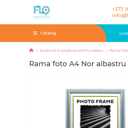
+373 (
info@
Catalog
Livr
Suvenire si produse pentru cadou
Rame fot
Rama foto A4 Nor albast