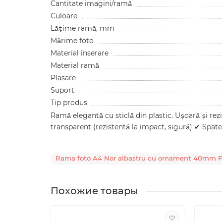
Cantitate imagini/ramă
Culoare
Lățime ramă, mm
Mărime foto
Material înserare
Material ramă
Plasare
Suport
Tip produs
Ramă elegantă cu sticlă din plastic. Ușoară și rez
transparent (rezistentă la impact, sigură) ✔ Spate
Rama foto A4 Nor albastru cu ornament 40mm 
Похожие товары