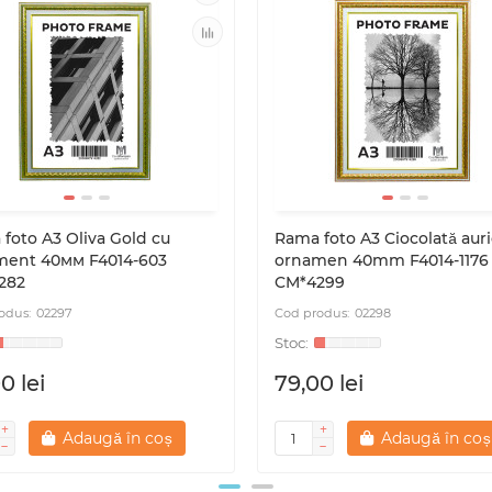
foto A3 Oliva Gold cu
Rama foto A3 Ciocolată auri
ment 40мм F4014-603
ornamen 40mm F4014-1176
282
CM*4299
02297
02298
0 lei
79,00 lei
Adaugă în coș
Adaugă în coș