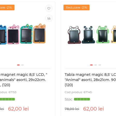
ere -21%
Reducere -21%
 magnet magic 8,5' LCD, "
Tabla magnet magic 8,5' LC
animals" asorti, 29x22cm.
"Animal" asorti, 28х21cm. 90
 (120)
(120)
67153
67145
62,00 lei
62,00 lei
lei
78,00 lei