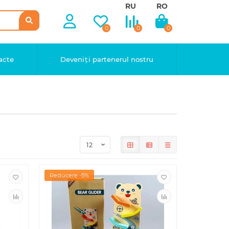
RU
RO
0
0
0
acte
Deveniți partenerul nostru
Reducere -5%