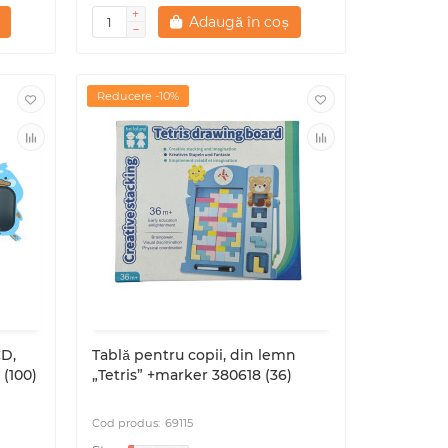
Adaugă în coș
Reducere -10%
CD,
Tablă pentru copii, din lemn
 (100)
„Tetris” +marker 380618 (36)
69115