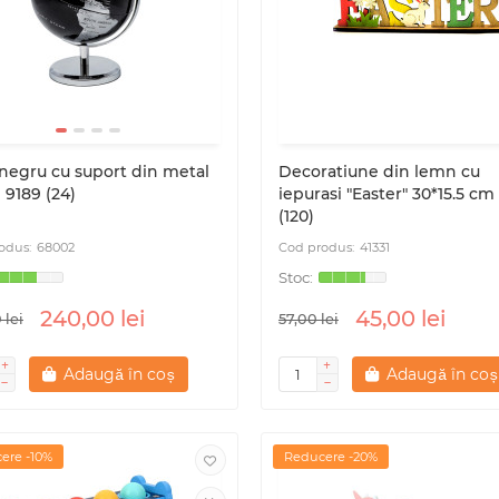
negru cu suport din metal
Decoratiune din lemn cu
 9189 (24)
iepurasi "Easter" 30*15.5 cm
(120)
68002
41331
240,00 lei
45,00 lei
 lei
57,00 lei
Adaugă în coș
Adaugă în coș
ere -10%
Reducere -20%