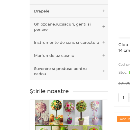
Drapele
Ghiozdane,rucsacuri, genti si
penare
Instrumente de scris si corectura
Glob 
14 cm
Marfuri de uz casnic
Suvenire si produse pentru
cadou
301,00
Știrile noastre
Reduc