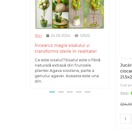
Știri
24.05.2024
12922
Știri
Încearcă magia sisalului și
Carți
transformă ideile în realitate!
dezvo
Ce este sisalul?Sisalul este o fibră
Desco
Jucăr
naturală extrasă din frunzele
de col
plantei Agava sisolana, parte a
lumea 
ciocan
genului agavei. Aceasta este una
unui m
21.5x
din..
224,00