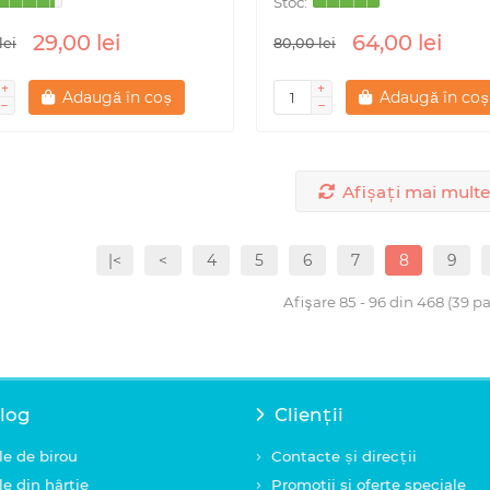
29,00 lei
64,00 lei
lei
80,00 lei
Adaugă în coș
Adaugă în coș
Afișați mai multe
|<
<
4
5
6
7
8
9
Afişare 85 - 96 din 468 (39 pa
log
Clienții
le de birou
Contacte și direcții
le din hârtie
Promotii si oferte speciale