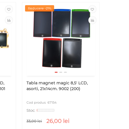
Reducere -21%
D,
Tabla magnet magic 8,5' LCD,
101
asorti, 21х14cm. 9002 (200)
67154
26,00 lei
33,00 lei