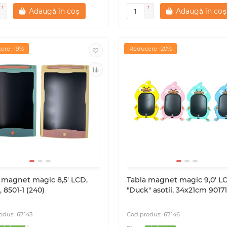
Adaugă în coș
Adaugă în coș
ere -19%
Reducere -20%
 magnet magic 8,5' LCD,
Tabla magnet magic 9,0' L
, 8501-1 (240)
"Duck" asotii, 34х21cm 90171
67143
67146