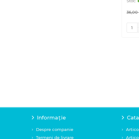
36,00 
Informație
Cata
Despre companie
Artico
Termeni de livrare
Artico