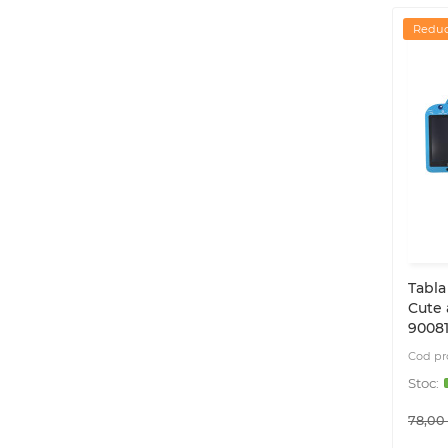
Reduc
Tabla
Cute 
90081,
78,00 