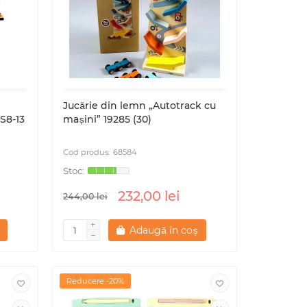
Jucărie din lemn „Autotrack cu
 S8-13
mașini” 19285 (30)
68584
232,00 lei
244,00 lei
Adaugă în coș
Reducere -20%