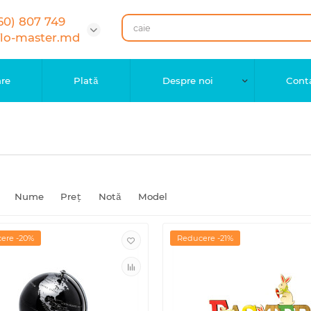
60) 807 749
flo-master.md
are
Plată
Despre noi
Cont
Nume
Preţ
Notă
Model
ere -20%
Reducere -21%