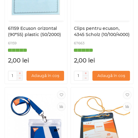
61159 Ecuson orizontal
Clips pentru ecuson,
(90*55) plastic (50/2000)
4345 Scholz (10/100/4000)
61159
67663
2,00 lei
2,00 lei
Adaugă în coș
Adaugă în coș