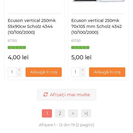
Ecuson vertical 250mk
Ecuson vertical 250mk
55х90cм Scholz 4344
70x105 mm Scholz 4342
(10/100/2000)
(10/100/2000)
67310
61750
4,00 lei
5,00 lei
Adaugă în coș
Adaugă în coș
Afișați mai multe
1
2
>
>|
Afişare 1 - 12 din 19 (2 pagini)