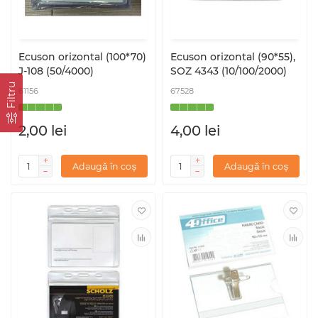
Ecuson orizontal (100*70)
Ecuson orizontal (90*55),
J-108 (50/4000)
SOZ 4343 (10/100/2000)
Filtru
61156
67528
2,00 lei
4,00 lei
Adaugă în coș
Adaugă în coș