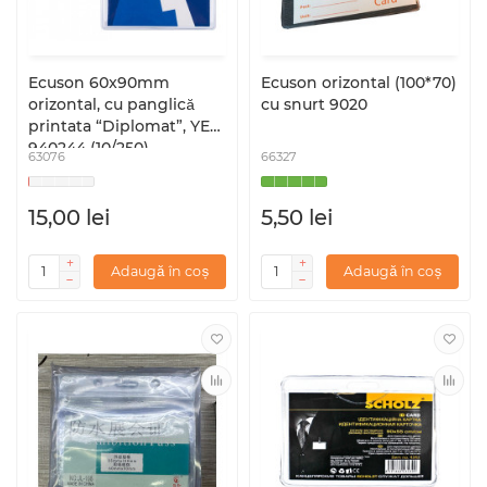
Ecuson 60x90mm
Ecuson orizontal (100*70)
orizontal, cu panglică
cu snurt 9020
printata “Diplomat”, YES
940244 (10/250)
63076
66327
15,00 lei
5,50 lei
Adaugă în coș
Adaugă în coș