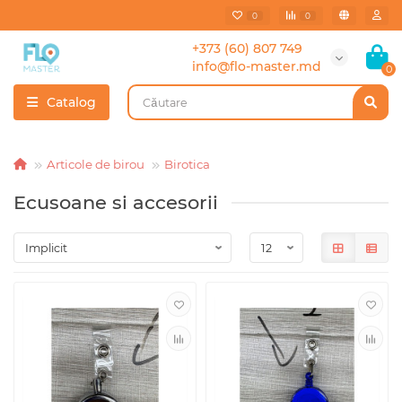
0
0
+373 (60) 807 749
info@flo-master.md
0
Catalog
Articole de birou
Birotica
Ecusoane si accesorii