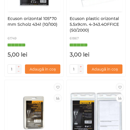
Ecuson orizontal 105*70
Ecuson plastic orizontal
mm Scholz 4341 (10/100)
5.5x9cm. 4-343.4OFFICE
(50/2000)
61749
61867
5,00 lei
3,00 lei
Adaugă în coș
Adaugă în coș