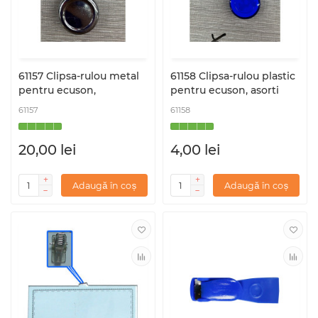
61157 Clipsa-rulou metal
61158 Clipsa-rulou plastic
pentru ecuson,
pentru ecuson, asorti
61157
61158
20,00 lei
4,00 lei
Adaugă în coș
Adaugă în coș