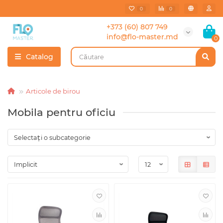
0
0
+373 (60) 807 749
info@flo-master.md
0
Catalog
Articole de birou
Mobila pentru oficiu