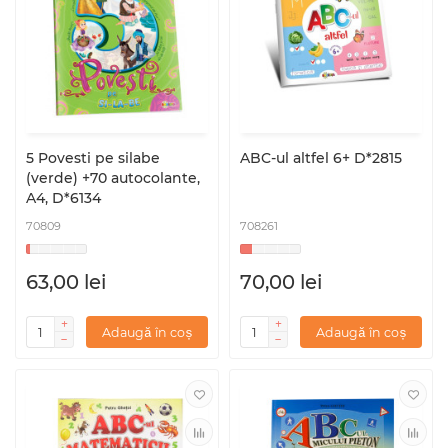
5 Povesti pe silabe
ABC-ul altfel 6+ D*2815
(verde) +70 autocolante,
A4, D*6134
70809
708261
63,00 lei
70,00 lei
Adaugă în coș
Adaugă în coș