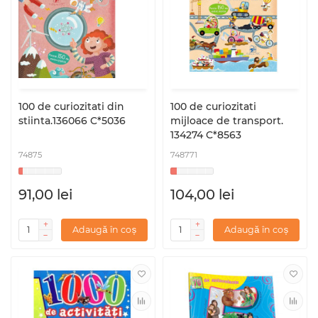
100 de curiozitati din
100 de curiozitati
stiinta.136066 C*5036
mijloace de transport.
134274 C*8563
74875
748771
91,00 lei
104,00 lei
Adaugă în coș
Adaugă în coș