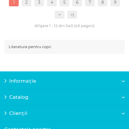
1
2
3
4
5
6
7
8
9
>
>|
Afişare 1 - 12 din 540 (45 pagini)
Literatura pentru copii
Informație
Catalog
Clienții