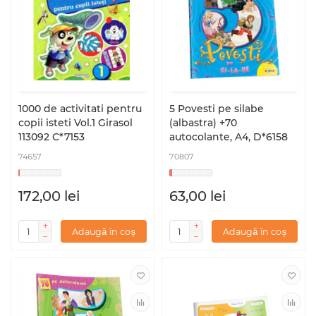
1000 de activitati pentru
5 Povesti pe silabe
copii isteti Vol.1 Girasol
(albastra) +70
113092 C*7153
autocolante, A4, D*6158
74657
70807
172,00 lei
63,00 lei
Adaugă în coș
Adaugă în coș