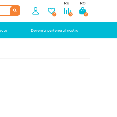
RU
RO
0
0
0
acte
Deveniți partenerul nostru