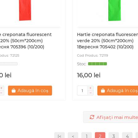
e creponata fluorescent
Hartie creponata fluoresce
j 20% (50cm*200cm)
verde 20% (50cm*200cm)
сня 705396 (10/200)
1Вересня 705402 (10/200)
72125
72119
0 lei
16,00 lei
Adaugă în coș
Adaugă în coș
Afișați mai multe
|<
<
1
2
3
4