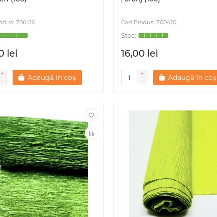
700416
700420
0 lei
16,00 lei
Adaugă în coș
Adaugă în coș