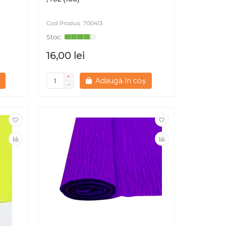
700413
16,00 lei
Adaugă în coș