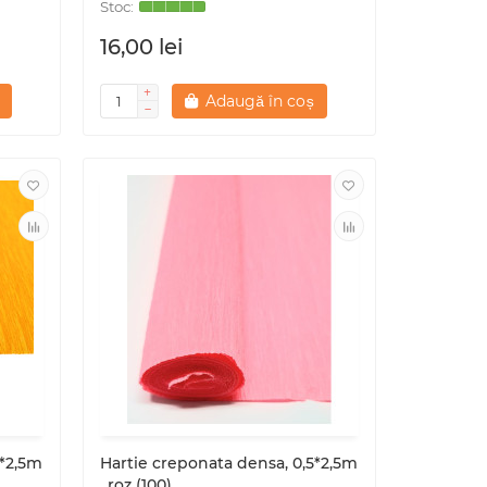
16,00 lei
Adaugă în coș
5*2,5m
Hartie creponata densa, 0,5*2,5m
, roz (100)