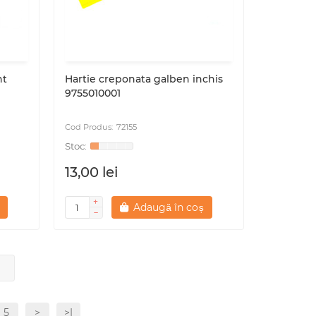
nt
Hartie creponata galben inchis
9755010001
72155
13,00 lei
Adaugă în coș
5
>
>|