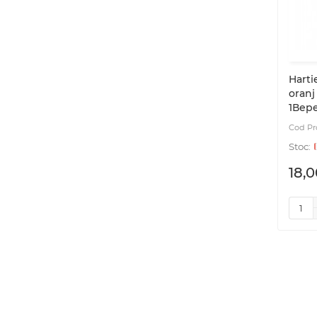
Harti
oran
1Вере
18,0