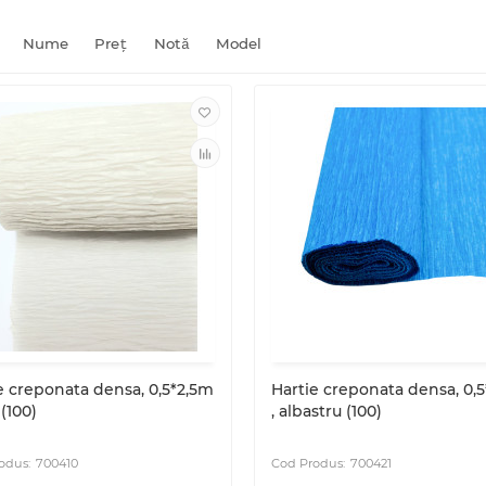
Nume
Preţ
Notă
Model
e creponata densa, 0,5*2,5m
Hartie creponata densa, 0,
 (100)
, albastru (100)
700410
700421