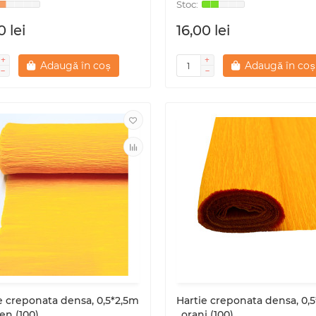
0 lei
16,00 lei
Adaugă în coș
Adaugă în coș
e creponata densa, 0,5*2,5m
Hartie creponata densa, 0,
ben (100)
, oranj (100)