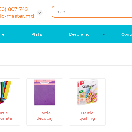
60) 807 749
flo-master.md
are
Plată
Despre noi
Cont
rtie
Hartie
Hartie
ponata
decupaj
quilling