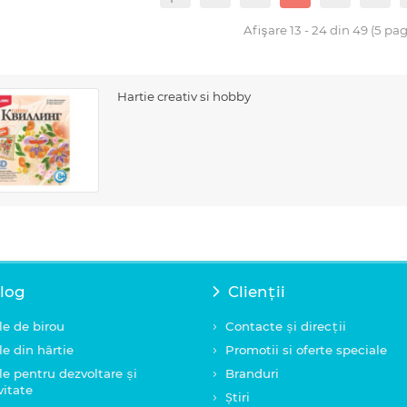
Afişare 13 - 24 din 49 (5 pag
Hartie creativ si hobby
log
Clienții
le de birou
Contacte și direcții
le din hârtie
Promotii si oferte speciale
le pentru dezvoltare și
Branduri
vitate
Știri