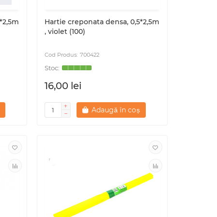
5*2,5m
Hartie creponata densa, 0,5*2,5m
, violet (100)
700422
16,00 lei
Adaugă în coș