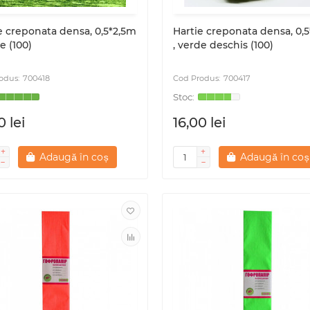
e creponata densa, 0,5*2,5m
Hartie creponata densa, 0,
e (100)
, verde deschis (100)
700418
700417
0 lei
16,00 lei
Adaugă în coș
Adaugă în coș