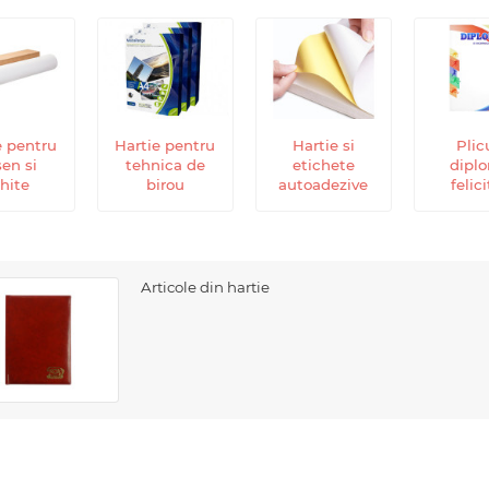
e pentru
Hartie pentru
Hartie si
Plicu
en si
tehnica de
etichete
dipl
hite
birou
autoadezive
felici
Articole din hartie