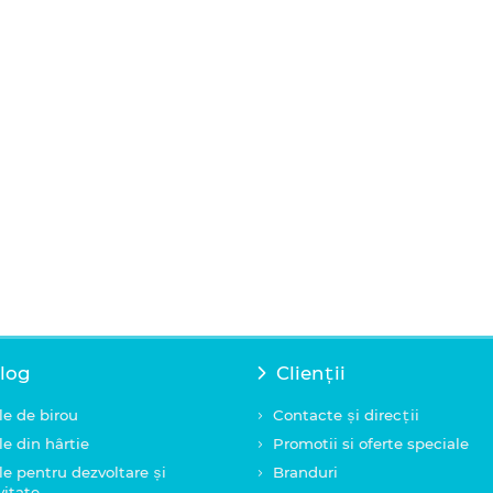
log
Clienții
le de birou
Contacte și direcții
le din hârtie
Promotii si oferte speciale
le pentru dezvoltare și
Branduri
vitate