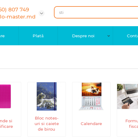
60) 807 749
flo-master.md
are
Plată
Despre noi
Cont
Bloc notes-
nde si
Formu
uri si caiete
Calendare
ificare
fisc
de birou