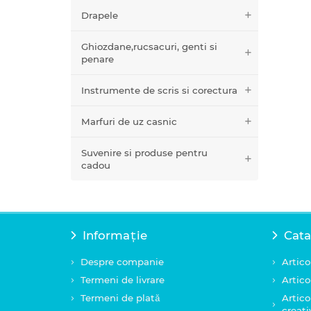
Drapele
Ghiozdane,rucsacuri, genti si
penare
Instrumente de scris si corectura
Marfuri de uz casnic
Suvenire si produse pentru
cadou
Informație
Cata
Despre companie
Artico
Termeni de livrare
Artico
Termeni de plată
Artico
creati