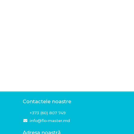
Contactele noastre
+373 (60) 807 749
info@flo-master.md
Adresa noastră