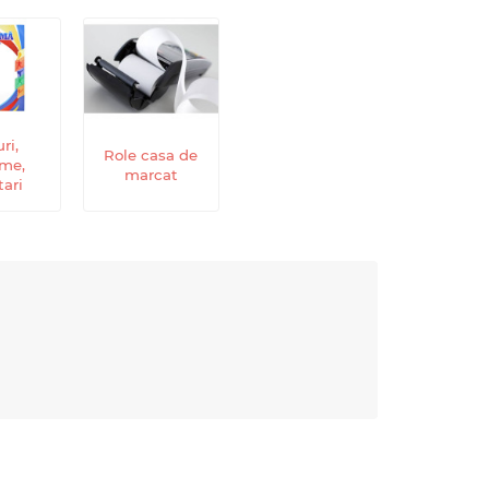
ri,
Role casa de
ome,
marcat
tari