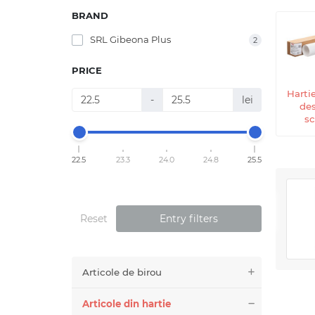
BRAND
SRL Gibeona Plus
2
PRICE
Harti
-
lei
des
sc
22.5
23.3
24.0
24.8
25.5
Reset
Entry filters
Articole de birou
Articole din hartie