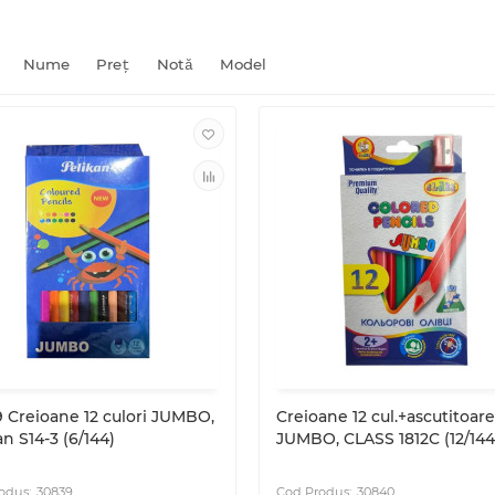
Nume
Preţ
Notă
Model
 Creioane 12 culori JUMBO,
Creioane 12 cul.+ascutitoare
an S14-3 (6/144)
JUMBO, CLASS 1812C (12/144
30839
30840