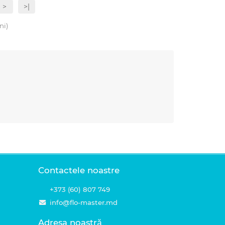
>
>|
ni)
Contactele noastre
+373 (60) 807 749
info@flo-master.md
Adresa noastră