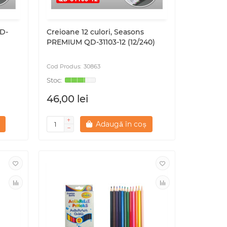
QD-
Creioane 12 culori, Seasons
PREMIUM QD-31103-12 (12/240)
30863
46,00 lei
Adaugă în coș