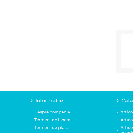
Informație
Cata
Despre companie
Artico
Termeni de livrare
Artico
Termeni de plată
Artico
creati