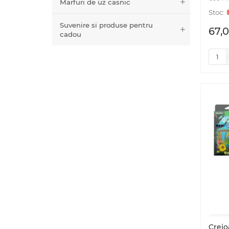
Marfuri de uz casnic
Suvenire si produse pentru
67,0
cadou
Creio