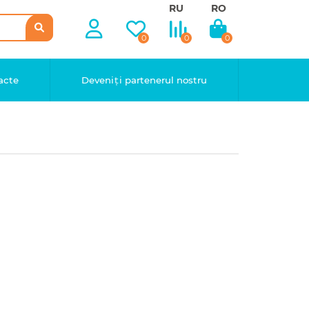
RU
RO
0
0
0
acte
Deveniți partenerul nostru