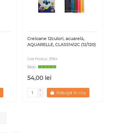
Creioane 12culori, acuarelă,
AQUARELLE, CLASS1412C (12/120)
31164
54,00 lei
Adaugă în coș