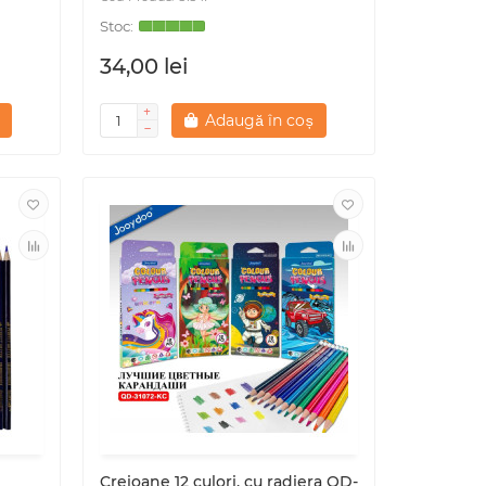
34,00 lei
Adaugă în coș
Creioane 12 culori, cu radiera QD-