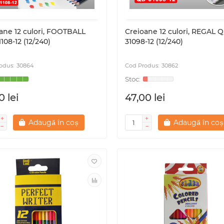
ane 12 culori, FOOTBALL
Creioane 12 culori, REGAL 
108-12 (12/240)
31098-12 (12/240)
30864
30862
0 lei
47,00 lei
Adaugă în coș
Adaugă în coș