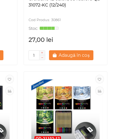
31072-KC (12/240)
30861
27,00 lei
Adaugă în coș