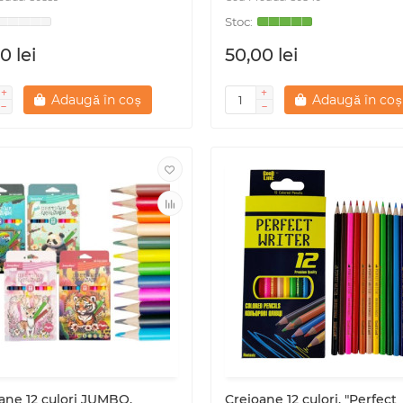
0 lei
50,00 lei
Adaugă în coș
Adaugă în coș
ane 12 culori JUMBO,
Creioane 12 culori, "Perfect