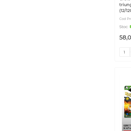
triun
(12/12
58,0