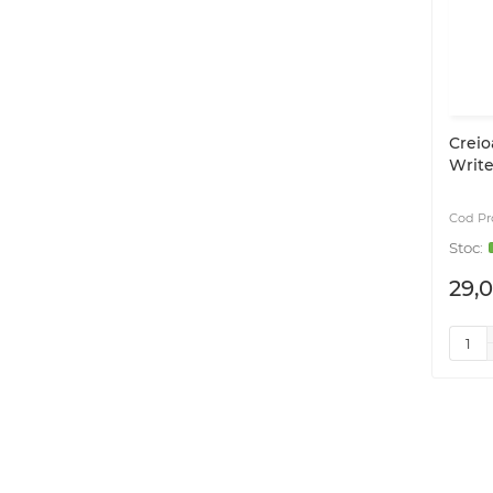
Creio
Write
29,0