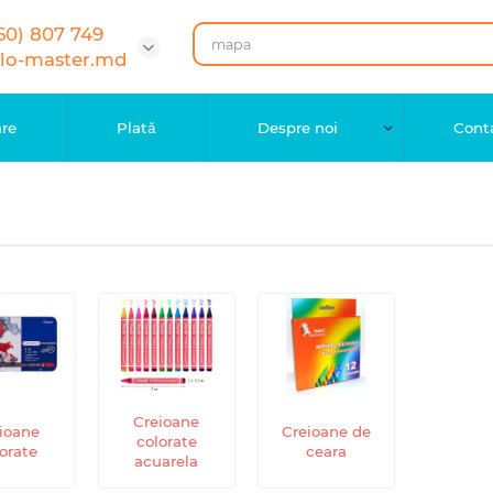
60) 807 749
flo-master.md
are
Plată
Despre noi
Cont
Creioane
ioane
Creioane de
colorate
orate
ceara
acuarela