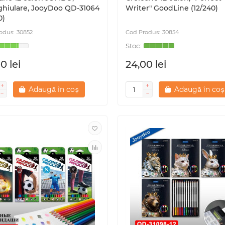
ghiulare, JooyDoo QD-31064
Writer" GoodLine (12/240)
0)
30852
30854
0 lei
24,00 lei
Adaugă în coș
Adaugă în coș