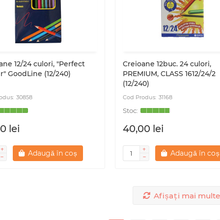
ane 12/24 culori, "Perfect
Creioane 12buc. 24 culori,
r" GoodLine (12/240)
PREMIUM, CLASS 1612/24/2
(12/240)
30858
31168
0 lei
40,00 lei
Adaugă în coș
Adaugă în coș
Afișați mai multe