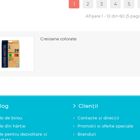
1
2
3
4
5
Afişare 1 - 12 din 60 (5 pagi
Creioane colorate
log
Clienții
le de birou
Contacte și direcții
le din hârtie
Promotii si oferte speciale
le pentru dezvoltare și
Branduri
vitate