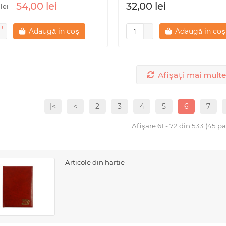
54,00 lei
32,00 lei
lei
Adaugă în coș
Adaugă în coș
Afișați mai multe
|<
<
2
3
4
5
6
7
Afişare 61 - 72 din 533 (45 pa
Articole din hartie