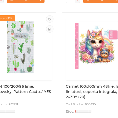
ere -10%
t 100*200/96 linie,
Carnet 100х100mm 48file, f
owsky. Pattern Сactus" YES
liniatură, coperta integrala,
1
24308 (20)
932251
938430