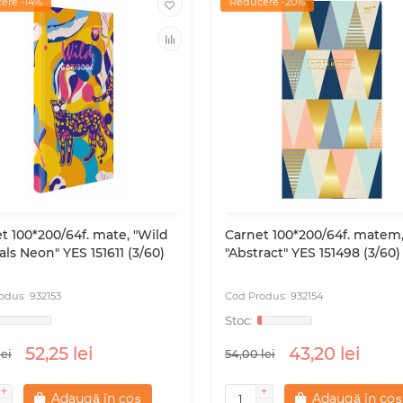
ere -14%
Reducere -20%
t 100*200/64f. mate, "Wild
Carnet 100*200/64f. matem
ls Neon" YES 151611 (3/60)
"Abstract" YES 151498 (3/60)
932153
932154
52,25 lei
43,20 lei
lei
54,00 lei
Adaugă în coș
Adaugă în coș