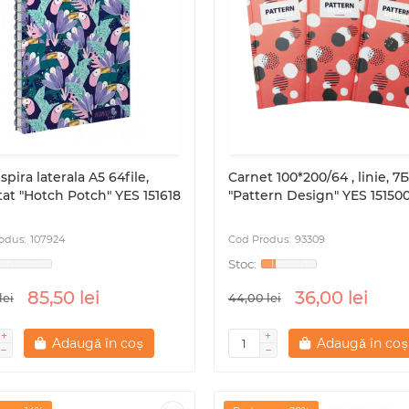
spira laterala A5 64file,
Carnet 100*200/64 , linie, 7
at "Hotch Potch" YES 151618
"Pattern Design" YES 151500
)
107924
93309
85,50 lei
36,00 lei
lei
44,00 lei
Adaugă în coș
Adaugă în coș