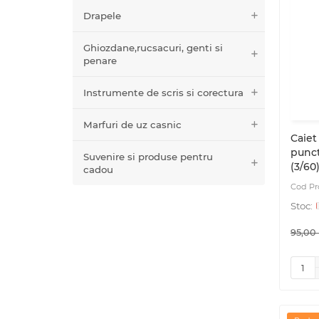
Drapele
Ghiozdane,rucsacuri, genti si
penare
Instrumente de scris si corectura
Marfuri de uz casnic
Caiet 
punct
Suvenire si produse pentru
(3/60
cadou
95,00 