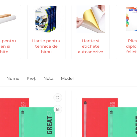
e pentru
Hartie pentru
Hartie si
Plicu
en si
tehnica de
etichete
dipl
hite
birou
autoadezive
felici
Nume
Preţ
Notă
Model