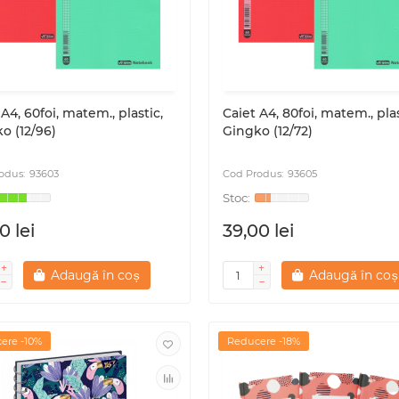
 A4, 60foi, matem., plastic,
Caiet A4, 80foi, matem., plas
o (12/96)
Gingko (12/72)
93603
93605
0 lei
39,00 lei
Adaugă în coș
Adaugă în coș
ere -10%
Reducere -18%