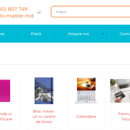
60) 807 749
flo-master.md
are
Plată
Despre noi
Cont
Bloc notes-
nde si
Formu
uri si caiete
Calendare
ificare
fisc
de birou