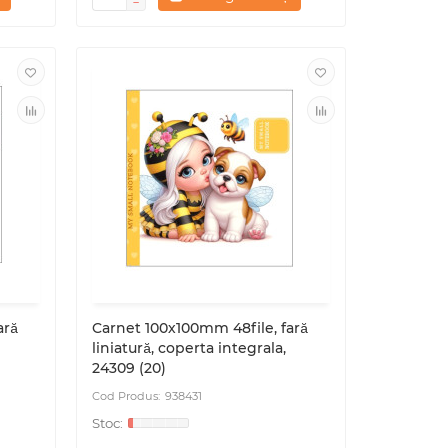
ară
Carnet 100х100mm 48file, fară
liniatură, coperta integrala,
24309 (20)
938431