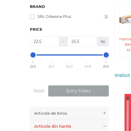
BRAND
SRL Gibeona Plus
2
PRICE
Harti
-
lei
des
sc
22.5
23.3
24.0
24.8
25.5
Implicit
Reset
Entry filters
Articole de birou
Articole din hartie