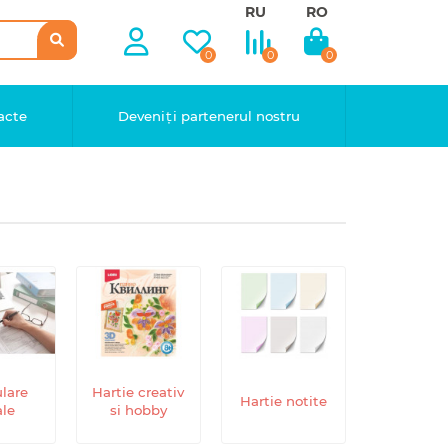
RU
RO
0
0
0
acte
Deveniți partenerul nostru
lare
Hartie creativ
Hartie notite
ale
si hobby