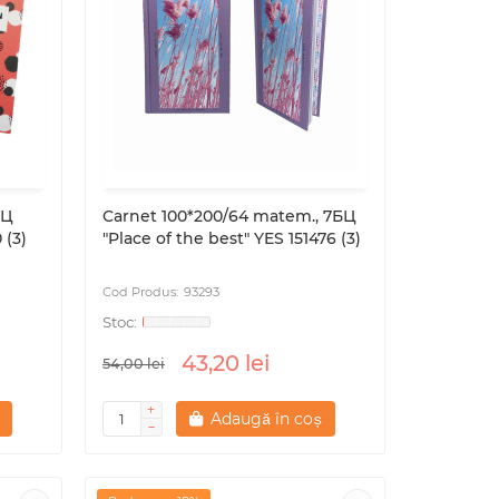
БЦ
Carnet 100*200/64 matem., 7БЦ
 (3)
"Place of the best" YES 151476 (3)
93293
43,20 lei
54,00 lei
Adaugă în coș