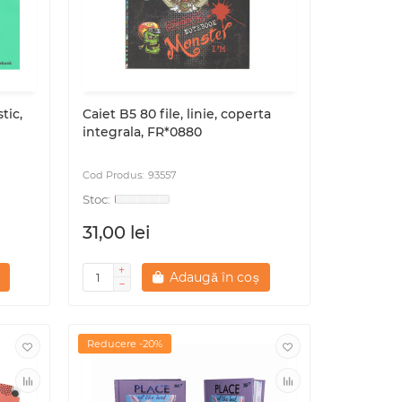
tic,
Caiet B5 80 file, linie, coperta
integrala, FR*0880
93557
31,00 lei
Adaugă în coș
Reducere -20%