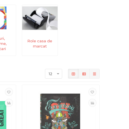
ri,
Role casa de
ome,
marcat
tari