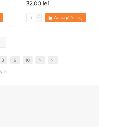
32,00 lei
Adaugă în coș
8
9
10
>
>|
gini)