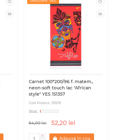
Reducere -18%
,
Carnet 100*200/96 f. matem.,
neon-soft touch lac "African
style" YES 151357
93219
52,20 lei
64,00 lei
Adaugă în coș