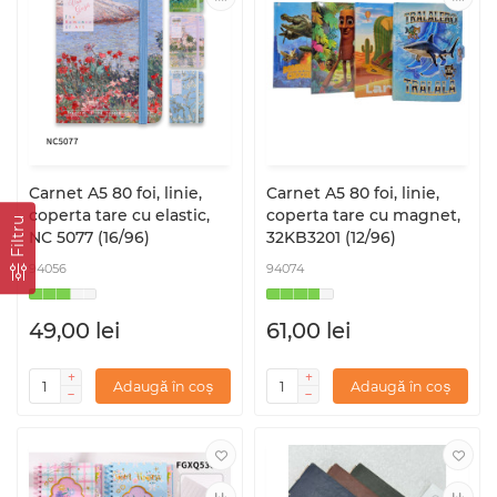
Carnet A5 80 foi, linie,
Carnet A5 80 foi, linie,
coperta tare cu elastic,
coperta tare cu magnet,
Filtru
NC 5077 (16/96)
32KB3201 (12/96)
94056
94074
49,00 lei
61,00 lei
Adaugă în coș
Adaugă în coș