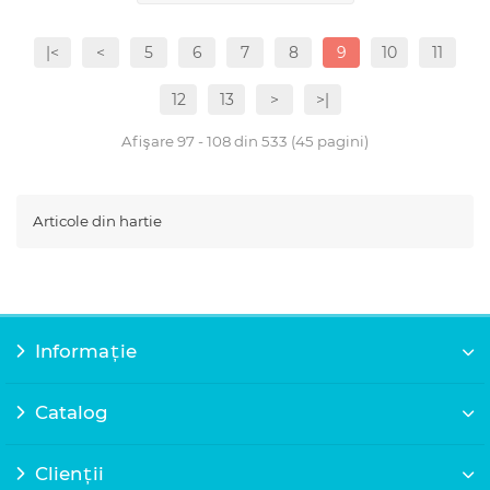
|<
<
5
6
7
8
9
10
11
12
13
>
>|
Afişare 97 - 108 din 533 (45 pagini)
Articole din hartie
Informație
Catalog
Clienții