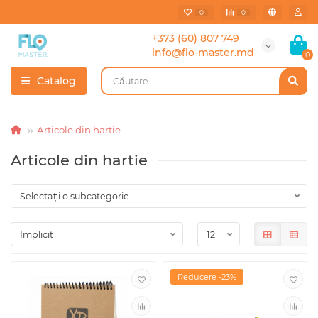
0
0
+373 (60) 807 749
info@flo-master.md
0
Catalog
Articole din hartie
Articole din hartie
Reducere -23%