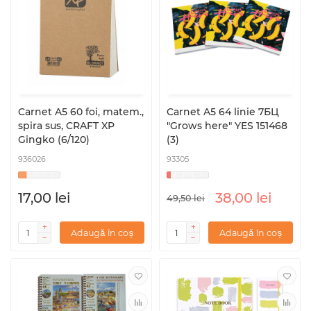
Carnet A5 60 foi, matem.,
Carnet A5 64 linie 7БЦ
spira sus, CRAFT XP
"Grows here" YES 151468
Gingko (6/120)
(3)
936026
93305
17,00 lei
38,00 lei
49,50 lei
Adaugă în coș
Adaugă în coș