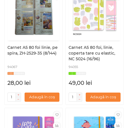
Carnet A5 80 foi linie, pe
Carnet A5 80 foi, linie,
spira, ZH-2529-35 (8/144)
coperta tare cu elastic,
NC 5024 (16/96)
94067
94055
28,00 lei
49,00 lei
Adaugă în coș
Adaugă în coș